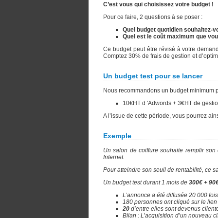
C’est vous qui choisissez votre budget !
Pour ce faire, 2 questions à se poser :
Quel budget quotidien souhaitez-vo
Quel est le coût maximum que vous
Ce budget peut être révisé à votre deman
Comptez 30% de frais de gestion et d’optim
Un budget test pour se lancer
Nous recommandons un budget minimum pour é
10€HT d 'Adwords + 3€HT de gestion
A l’issue de cette période, vous pourrez ains
Exemple
Un salon de coiffure souhaite remplir son
Internet.
Pour atteindre son seuil de rentabilité, ce 
Un budget test durant 1 mois de
300€ + 90
L’annonce a été diffusée 20 000 fois 
180 personnes ont cliqué sur le lien et
20
d’entre elles sont devenus client
Bilan : L’acquisition d’un nouveau c