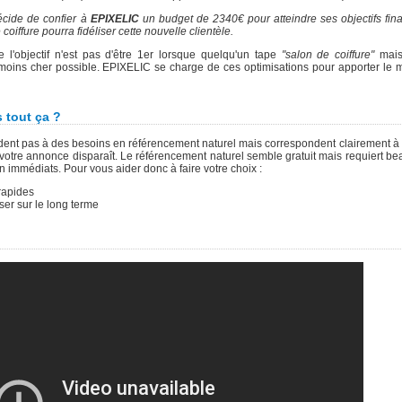
décide de confier à
EPIXELIC
un budget de 2340€ pour atteindre ses objectifs fina
coiffure pourra fidéliser cette nouvelle clientèle.
'objectif n'est pas d'être 1er lorsque quelqu'un tape
"salon de coiffure"
mais
moins cher possible. EPIXELIC se charge de ces optimisations pour apporter le m
 tout ça ?
t pas à des besoins en référencement naturel mais correspondent clairement à 
, votre annonce disparaît. Le référencement naturel semble gratuit mais requiert b
n immédiats. Pour vous aider donc à faire votre choix :
rapides
ser sur le long terme