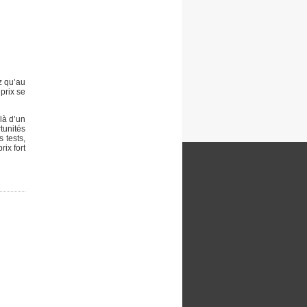
z qu’au
 prix se
là d’un
tunités
 tests,
ix fort