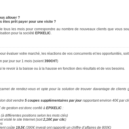
us allouer ?
 êtes prêt payer pour une visite ?
de tous les mois pour correspondre au nombre de nouveaux clients que vous sou
isation pour la société
EPIXELIC
.
valuer votre marché, les réactions de vos concurrents et les opportunités, soit 
 par jour sur 1 mois (soient
390€HT
)
i le revoir à la baisse ou à la hausse en fonction des résultats et de vos besoins.
 carnet de rendez-vous et opte pour la solution de trouver davantage de clients 
salon doit vendre
5 coupes supplémentaires par jour
rapportant environ 40€ par cli
€
de gestion est donc confié à
EPIXELIC
:
(à différentes positions selon les mots clés)
 visité le site Internet (soit
2,16€ par clic
)
es
lient coûte
19,5€
(390€ investi ont rapporté un chiffre d’affaires de 800€)