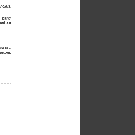
nciers.
 plutôt
eilleur
de la «
eaucoup