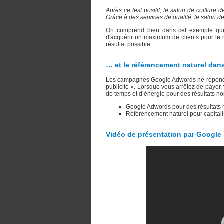
Après ce test positif, le salon de coiffure 
Grâce à des services de qualité, le salon de 
On comprend bien dans cet exemple que l
d'acquérir un maximum de clients pour le 
résultat possible.
… et le référencement naturel dans
Les campagnes Google Adwords ne réponden
publicité ». Lorsque vous arrêtez de payer
de temps et d’énergie pour des résultats no
Google Adwords pour des résultats 
Référencement naturel pour capitali
Vidéo de présentation par Google