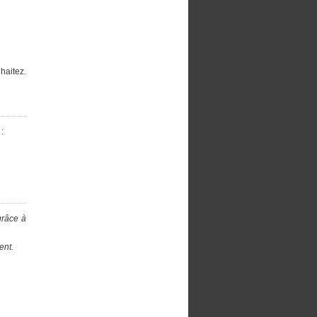
haitez.
:
grâce à
ent.