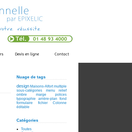
rs
Devis en ligne
Contact
Nuage de tags
design
Maisons-Alfort
multiple
sous-catégories
menu
relief
ombre
marge
polices
typographie
arrière-plan
fond
formulaire
fichier
Colonne
éditable
Catégories
Toutes