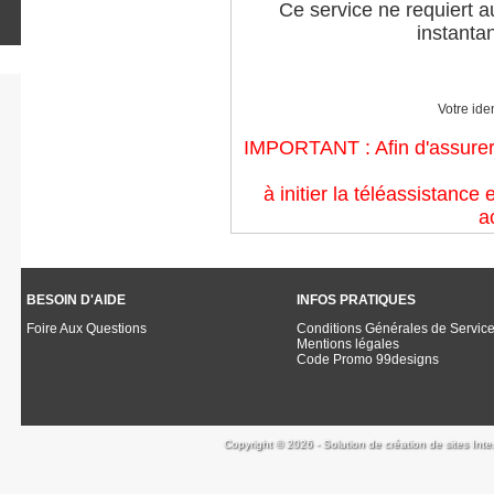
Ce service ne requiert a
instanta
Votre iden
IMPORTANT : Afin d'assurer u
à initier la téléassistance 
a
BESOIN D'AIDE
INFOS PRATIQUES
Foire Aux Questions
Conditions Générales de Servic
Mentions légales
Code Promo 99designs
Copyright © 2026 - Solution de création de sites Inte